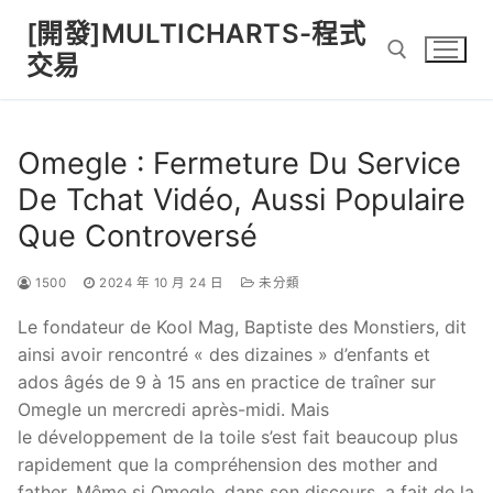
Skip
[開發]MULTICHARTS-程式
to
交易
content
Search for:
Omegle : Fermeture Du Service
De Tchat Vidéo, Aussi Populaire
Que Controversé
1500
2024 年 10 月 24 日
未分類
Le fondateur de Kool Mag, Baptiste des Monstiers, dit
ainsi avoir rencontré « des dizaines » d’enfants et
ados âgés de 9 à 15 ans en practice de traîner sur
Omegle un mercredi après-midi. Mais
le développement de la toile s’est fait beaucoup plus
rapidement que la compréhension des mother and
father. Même si Omegle, dans son discours, a fait de la