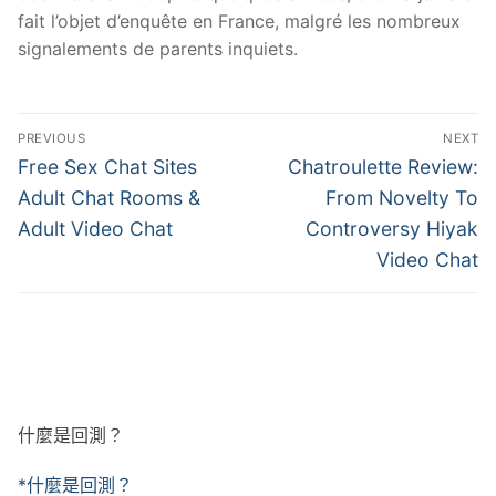
fait l’objet d’enquête en France, malgré les nombreux
signalements de parents inquiets.
文
PREVIOUS
NEXT
章
Previous
Next
Free Sex Chat Sites
Chatroulette Review:
post:
post:
導
Adult Chat Rooms &
From Novelty To
Adult Video Chat
Controversy Hiyak
覽
Video Chat
什麼是回測？
*什麼是回測？