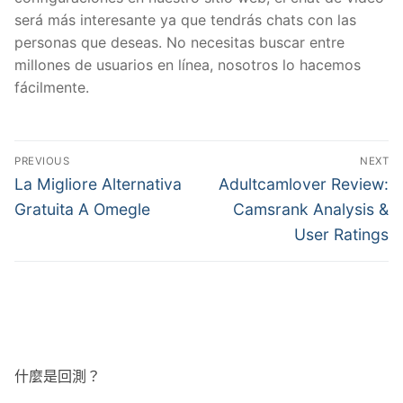
será más interesante ya que tendrás chats con las
personas que deseas. No necesitas buscar entre
millones de usuarios en línea, nosotros lo hacemos
fácilmente.
文
PREVIOUS
NEXT
章
Previous
Next
La Migliore Alternativa
Adultcamlover Review:
post:
post:
導
Gratuita A Omegle
Camsrank Analysis &
User Ratings
覽
什麼是回測？