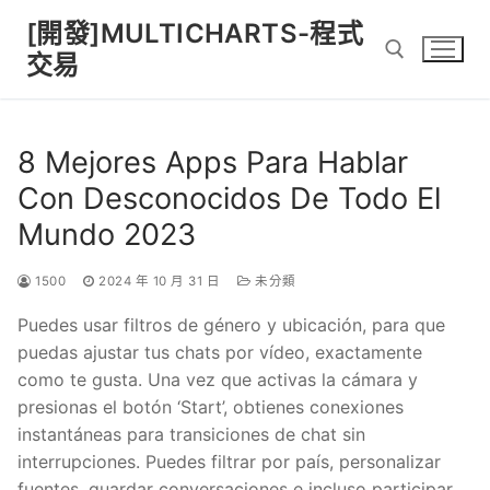
Skip
[開發]MULTICHARTS-程式
to
交易
content
Search for:
8 Mejores Apps Para Hablar
Con Desconocidos De Todo El
Mundo 2023
1500
2024 年 10 月 31 日
未分類
Puedes usar filtros de género y ubicación, para que
puedas ajustar tus chats por vídeo, exactamente
como te gusta. Una vez que activas la cámara y
presionas el botón ‘Start’, obtienes conexiones
instantáneas para transiciones de chat sin
interrupciones. Puedes filtrar por país, personalizar
fuentes, guardar conversaciones e incluso participar