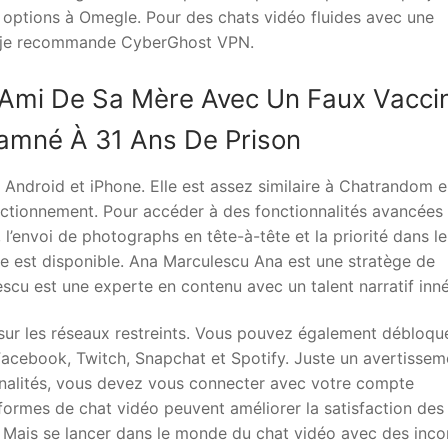
 options à Omegle. Pour des chats vidéo fluides avec une
re, je recommande CyberGhost VPN.
it Ami De Sa Mère Avec Un Faux Vacci
amné À 31 Ans De Prison
Android et iPhone. Elle est assez similaire à Chatrandom 
nctionnement. Pour accéder à des fonctionnalités avancées
’envoi de photographs en tête-à-tête et la priorité dans le
 est disponible. Ana Marculescu Ana est une stratège de
u est une experte en contenu avec un talent narratif inné
ur les réseaux restreints. Vous pouvez également débloqu
Facebook, Twitch, Snapchat et Spotify. Juste un avertissem
nalités, vous devez vous connecter avec votre compte
formes de chat vidéo peuvent améliorer la satisfaction des
. Mais se lancer dans le monde du chat vidéo avec des inc