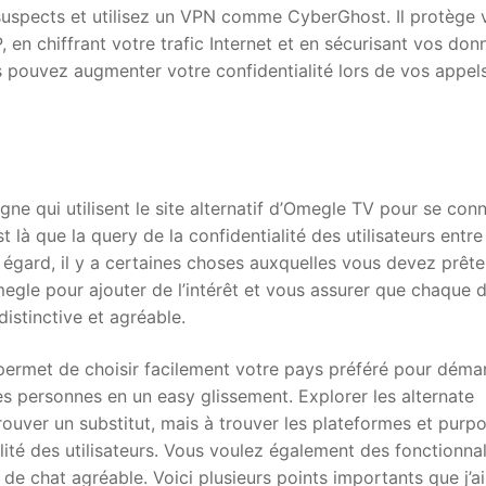
 suspects et utilisez un VPN comme CyberGhost. Il protège 
 en chiffrant votre trafic Internet et en sécurisant vos don
s pouvez augmenter votre confidentialité lors de vos appel
gne qui utilisent le site alternatif d’Omegle TV pour se con
 là que la query de la confidentialité des utilisateurs entre
 égard, il y a certaines choses auxquelles vous devez prête
egle pour ajouter de l’intérêt et vous assurer que chaque d
istinctive et agréable.
 permet de choisir facilement votre pays préféré pour déma
s personnes en un easy glissement. Explorer les alternate
ouver un substitut, mais à trouver les plateformes et purp
alité des utilisateurs. Vous voulez également des fonctionnal
e de chat agréable. Voici plusieurs points importants que j’ai