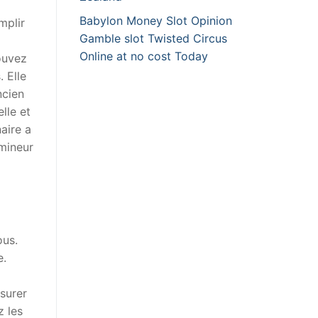
Babylon Money Slot Opinion
mplir
Gamble slot Twisted Circus
Online at no cost Today
ouvez
 Elle
ncien
lle et
aire a
mineur
ous.
e.
surer
z les