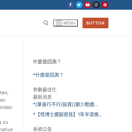
BUTTON
MENU
什麼是回測？
*什麼是回測？
參數最佳化
ten,
最新消息
nen
*[單身行不行(投資)]劉少勳選...
remden
*【怪博士選股密技】1年半滾進...
g zu
系統公告
native