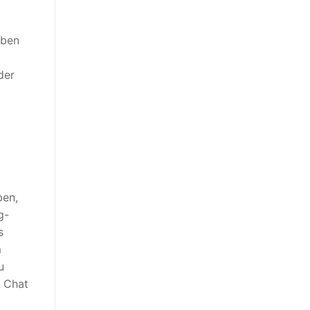
aben
der
ben,
g-
s
m
u
m Chat