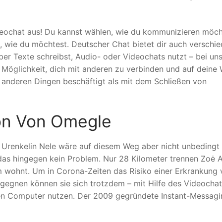
eochat aus! Du kannst wählen, wie du kommunizieren möch
, wie du möchtest. Deutscher Chat bietet dir auch verschi
er Texte schreibst, Audio- oder Videochats nutzt – bei uns
 Möglichkeit, dich mit anderen zu verbinden und auf deine
t anderen Dingen beschäftigt als mit dem Schließen von
ion Von Omegle
 Urenkelin Nele wäre auf diesem Weg aber nicht unbe­dingt
 das hingegen kein Problem. Nur 28 Kilo­meter trennen Zoė
am wohnt. Um in Corona-Zeiten das Risiko einer Erkrankung
egegnen können sie sich trotzdem – mit Hilfe des Video­chat
n Computer nutzen. Der 2009 gegründete Instant-Messagi