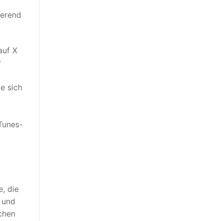
ierend
auf X
r
e sich
iTunes-
, die
l und
chen