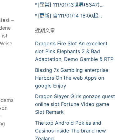
*[異常] 111/01/13世界(5347)...
*[更新] 自111/01/14 18:00起...
test –
edene
近期文章
 ist
 Weise
Dragon’s Fire Slot An excellent
slot Pink Elephants 2 & Bad
Adaptation, Demo Gamble & RTP
Blazing 7s Gambling enterprise
Harbors On the web Apps on
google Enjoy
Dragon Slayer Girls gonzos quest
 Adams
online slot Fortune Video game
 von
Slot Remark
-
The top Android Pokies and
ng
Casinos inside The brand new
Zealand