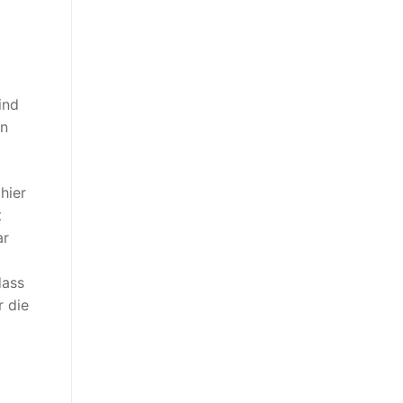
ind
en
hier
t
ar
dass
r die