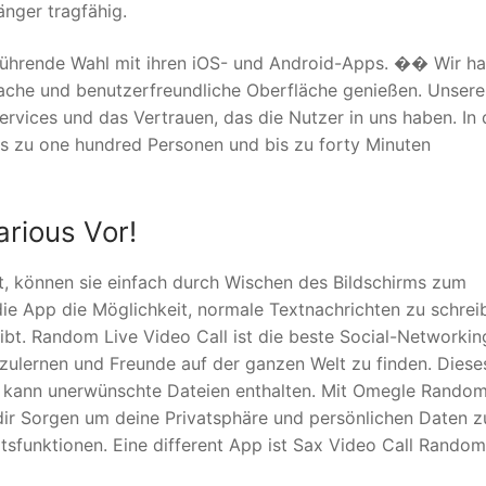
änger tragfähig.
 führende Wahl mit ihren iOS- und Android-Apps. �� Wir h
nfache und benutzerfreundliche Oberfläche genießen. Unsere
Services und das Vertrauen, das die Nutzer in uns haben. In 
s zu one hundred Personen und bis zu forty Minuten
arious Vor!
lt, können sie einfach durch Wischen des Bildschirms zum
ie App die Möglichkeit, normale Textnachrichten zu schrei
bt. Random Live Video Call ist die beste Social-Networkin
zulernen und Freunde auf der ganzen Welt zu finden. Diese
r kann unerwünschte Dateien enthalten. Mit Omegle Rando
dir Sorgen um deine Privatsphäre und persönlichen Daten z
tsfunktionen. Eine different App ist Sax Video Call Rando