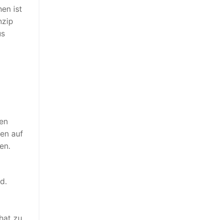
en ist
nzip
us
en
en auf
en.
d.
hat zu