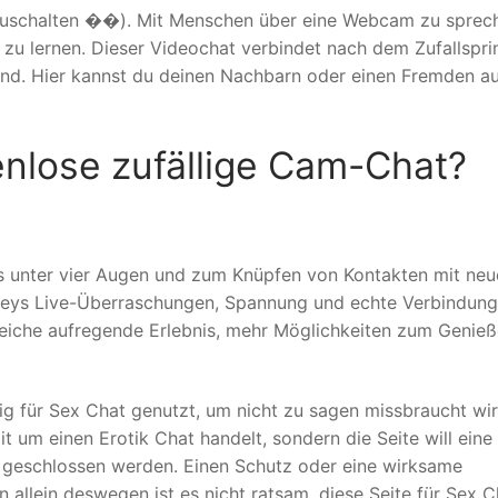
inzuschalten ��). Mit Menschen über eine Webcam zu sprech
 zu lernen. Dieser Videochat verbindet nach dem Zufallspri
nd. Hier kannst du deinen Nachbarn oder einen Fremden a
enlose zufällige Cam-Chat?
s unter vier Augen und zum Knüpfen von Kontakten mit neu
keys Live-Überraschungen, Spannung und echte Verbindung
eiche aufregende Erlebnis, mehr Möglichkeiten zum Genieß
fig für Sex Chat genutzt, um nicht zu sagen missbraucht wir
zit um einen Erotik Chat handelt, sondern die Seite will eine
n geschlossen werden. Einen Schutz oder eine wirksame
n allein deswegen ist es nicht ratsam, diese Seite für Sex C