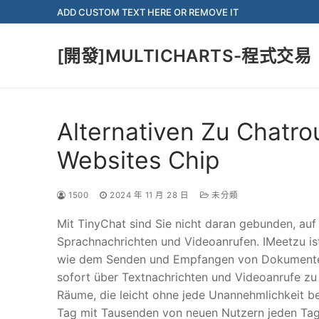
Skip
ADD CUSTOM TEXT HERE OR REMOVE IT
to
content
[開發]MULTICHARTS-程式交易
Alternativen Zu Chatro
Websites Chip
1500
2024 年 11 月 28 日
未分類
Mit TinyChat sind Sie nicht daran gebunden, auf
Sprachnachrichten und Videoanrufen. IMeetzu ist
wie dem Senden und Empfangen von Dokumenten u
sofort über Textnachrichten und Videoanrufe zu 
Räume, die leicht ohne jede Unannehmlichkeit be
Tag mit Tausenden von neuen Nutzern jeden Tag,