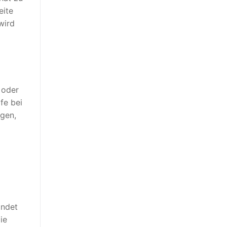
eite
wird
 oder
fe bei
agen,
indet
ie