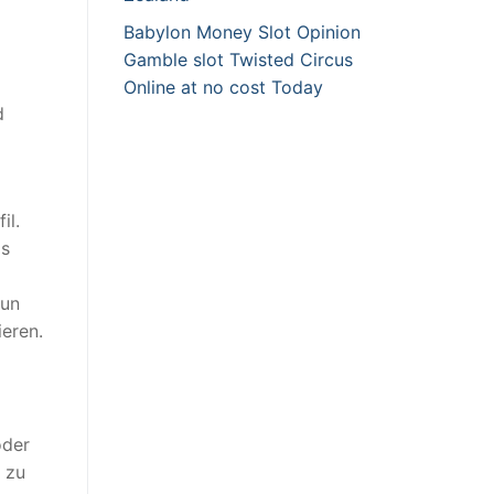
Babylon Money Slot Opinion
Gamble slot Twisted Circus
Online at no cost Today
d
il.
os
tun
eren.
oder
 zu