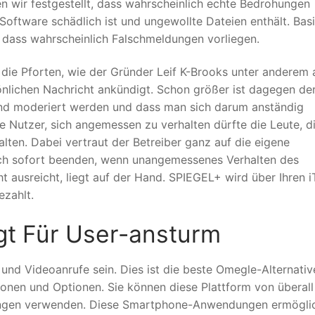
n wir festgestellt, dass wahrscheinlich echte Bedrohungen
e Software schädlich ist und ungewollte Dateien enthält. Bas
, dass wahrscheinlich Falschmeldungen vorliegen.
l die Pforten, wie der Gründer Leif K-Brooks unter anderem 
önlichen Nachricht ankündigt. Schon größer ist dagegen de
nd moderiert werden und dass man sich darum anständig
le Nutzer, sich angemessen zu verhalten dürfte die Leute, di
ten. Dabei vertraut der Betreiber ganz auf die eigene
ch sofort beenden, wenn unangemessenes Verhalten des
ht ausreicht, liegt auf der Hand. SPIEGEL+ wird über Ihren 
zahlt.
rgt Für User-ansturm
nd Videoanrufe sein. Dies ist die beste Omegle-Alternative
tionen und Optionen. Sie können diese Plattform von überal
dungen verwenden. Diese Smartphone-Anwendungen ermögli