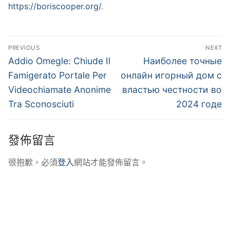
https://boriscooper.org/
.
文
PREVIOUS
NEXT
章
Previous
Next
Addio Omegle: Chiude Il
Наиболее точные
post:
post:
導
Famigerato Portale Per
онлайн игорный дом с
Videochiamate Anonime
властью честности во
覽
Tra Sconosciuti
2024 годе
發佈留言
很抱歉，必須
登入
網站才能發佈留言。