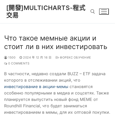
Skip
[開發]MULTICHARTS-程式
to
交易
content
Search for:
Что такое мемные акции и
стоит ли в них инвестировать
1500
2024 年 12 月 16 日
ФОРЕКС ОБУЧЕНИЕ
0 COMMENTS
В частности, недавно создали BUZZ – ETF задача
которого в отслеживании акций, что
инвестирование в акции-мемы
становятся
особенно популярными в медиа и соцсетях. Также
планируется выпустить новый фонд MEME от
Roundhill Financial, что будет заниматься
инвестированием в мемы, для их оптовой покупки.