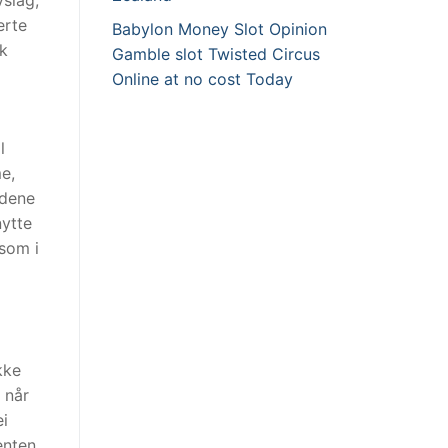
erte
Babylon Money Slot Opinion
kk
Gamble slot Twisted Circus
Online at no cost Today
l
e,
ådene
nytte
 som i
kke
 når
ei
enten