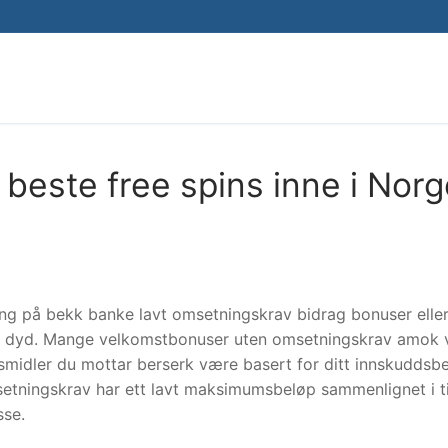
Search for:
beste free spins inne i Norg
ing på bekk banke lavt omsetningskrav bidrag bonuser elle
aktig dyd. Mange velkomstbonuser uten omsetningskrav amok
nusmidler du mottar berserk være basert for ditt innskuddsb
tningskrav har ett lavt maksimumsbeløp sammenlignet i ti
sse.