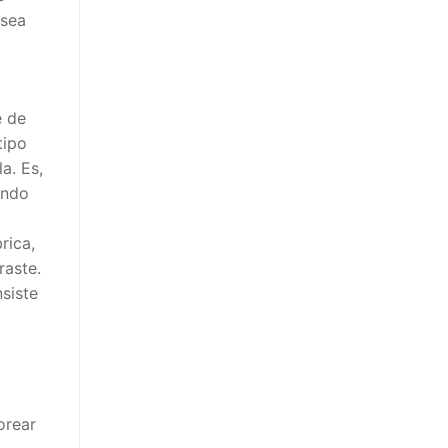
 sea
e de
tipo
a. Es,
ando
rica,
raste.
siste
orear