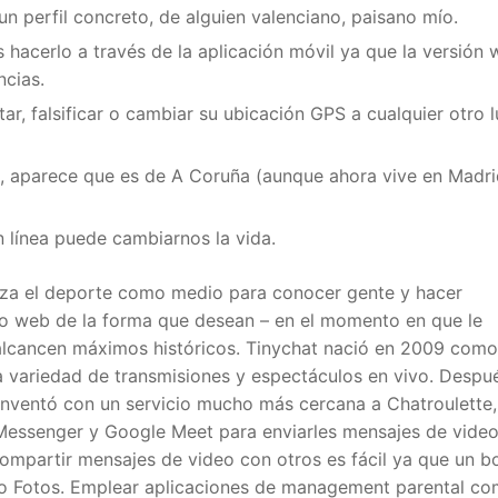
 un perfil concreto, de alguien valenciano, paisano mío.
 hacerlo a través de la aplicación móvil ya que la versión
ncias.
r, falsificar o cambiar su ubicación GPS a cualquier otro 
, aparece que es de A Coruña (aunque ahora vive en Madri
línea puede cambiarnos la vida.
iliza el deporte como medio para conocer gente y hacer
tio web de la forma que desean – en el momento en que le
 alcancen máximos históricos. Tinychat nació en 2009 como
a variedad de transmisiones y espectáculos en vivo. Despu
einventó con un servicio mucho más cercana a Chatroulette
Messenger y Google Meet para enviarles mensajes de vide
mpartir mensajes de video con otros es fácil ya que un b
a o Fotos. Emplear aplicaciones de management parental c