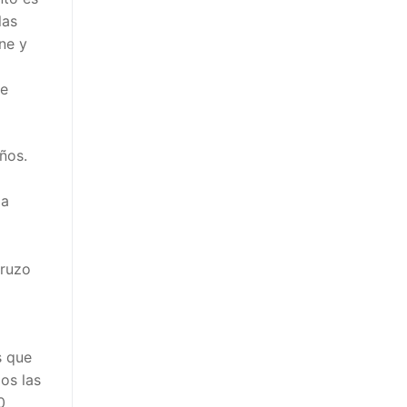
las
ne y
de
ños.
 a
Fruzo
s que
os las
0