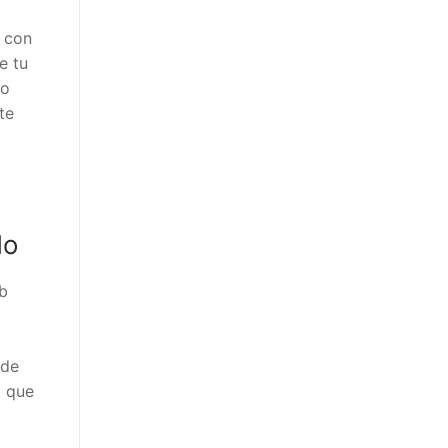
o con
e tu
ro
te
o
do
b
 de
a que