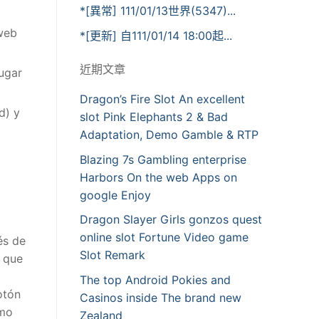
*[異常] 111/01/13世界(5347)...
 web
*[更新] 自111/01/14 18:00起...
近期文章
lugar
Dragon’s Fire Slot An excellent
d) y
slot Pink Elephants 2 & Bad
Adaptation, Demo Gamble & RTP
Blazing 7s Gambling enterprise
Harbors On the web Apps on
google Enjoy
Dragon Slayer Girls gonzos quest
online slot Fortune Video game
és de
Slot Remark
, que
o
The top Android Pokies and
otón
Casinos inside The brand new
omo
Zealand