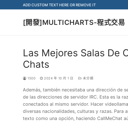
Skip
ADD CUSTOM TEXT HERE OR REMOVE IT
to
content
[開發]MULTICHARTS-程式交易
Las Mejores Salas De 
Chats
1500
2024 年 10 月 1 日
未分類
Además, también necesitaba una dirección de ser
de las direcciones de servidor IRC. Esta es la ra
conectados al mismo servidor. Hacer videollama
diversas nacionalidades, culturas y razas. Para
texto como una opción, haciendo CallMeChat aú