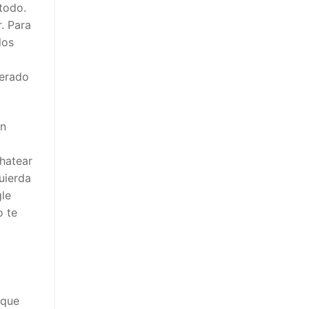
 todo.
. Para
los
derado
un
chatear
quierda
gle
o te
 que