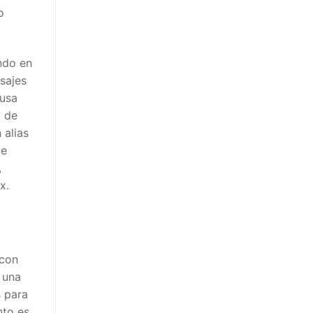
o
ndo en
sajes
 usa
a de
 alias
de
,
x.
 con
 una
 para
nto es