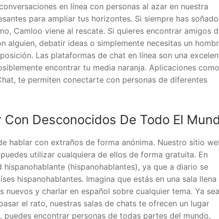
 conversaciones en línea con personas al azar en nuestra
santes para ampliar tus horizontes. Si siempre has soñad
o, Camloo viene al rescate. Si quieres encontrar amigos d
con alguien, debatir ideas o simplemente necesitas un homb
sposición. Las plataformas de chat en línea son una excelen
osiblemente encontrar tu media naranja. Aplicaciones com
hat, te permiten conectarte con personas de diferentes
r Con Desconocidos De Todo El Mun
e hablar con extraños de forma anónima. Nuestro sitio we
puedes utilizar cualquiera de ellos de forma gratuita. En
d hispanohablante (hispanohablantes), ya que a diario se
ses hispanohablantes. Imagina que estás en una sala llena
 nuevos y charlar en español sobre cualquier tema. Ya se
sar el rato, nuestras salas de chats te ofrecen un lugar
at, puedes encontrar personas de todas partes del mundo,