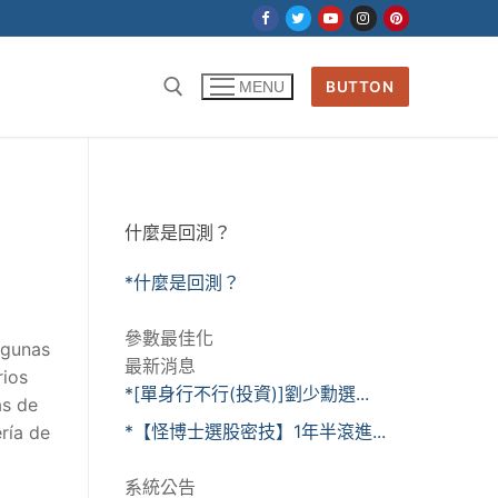
BUTTON
MENU
什麼是回測？
*什麼是回測？
參數最佳化
lgunas
最新消息
rios
*[單身行不行(投資)]劉少勳選...
as de
*【怪博士選股密技】1年半滾進...
ría de
系統公告