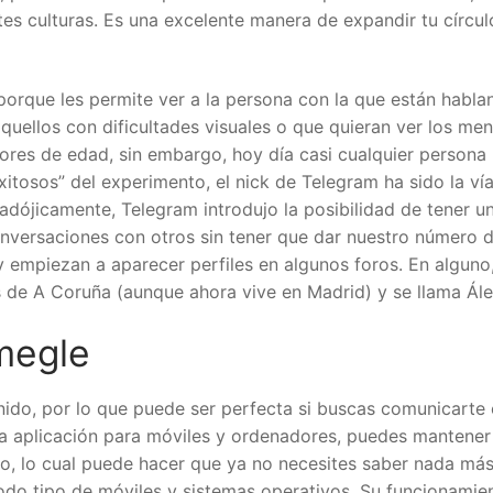
tes culturas. Es una excelente manera de expandir tu círcul
orque les permite ver a la persona con la que están habla
quellos con dificultades visuales o que quieran ver los men
ores de edad, sin embargo, hoy día casi cualquier persona
xitosos” del experimento, el nick de Telegram ha sido la ví
dójicamente, Telegram introdujo la posibilidad de tener un
conversaciones con otros sin tener que dar nuestro número 
 empiezan a aparecer perfiles en algunos foros. En alguno
de A Coruña (aunque ahora vive en Madrid) y se llama Ále
megle
nido, por lo que puede ser perfecta si buscas comunicarte
a aplicación para móviles y ordenadores, puedes mantener
, lo cual puede hacer que ya no necesites saber nada más
 todo tipo de móviles y sistemas operativos. Su funcionamie