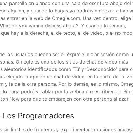
 una pantalla en blanco con una caja de escritura abajo del
n alguien, y cuando lo hagas ya podréis empezar a hablar
r es entrar en la web de Omegle.com. Una vez dentro, elige 
 What do you wanna discuss about?. Y cuando lo tengas,
ue hay a la derecha, el de texto, el de vídeo, o el no mo
de los usuarios pueden ser el ‘espía’ e iniciar sesión como 
rsonas. Omegle es uno de los sitios de chat de video más
s aleatorios identificados como ‘Tú’ y ‘Desconocido’ para 
has elegido la opción de chat de vídeo, en la parte de la iz
m y la de la otra persona. Por lo demás, es lo mismo, Ome
 lo haga podréis hablar por la webcam o escribiendo. Si n
otón New para que te emparejen con otra persona al azar.
A Los Programadores
sin limites de fronteras y experimentar emociones únicas