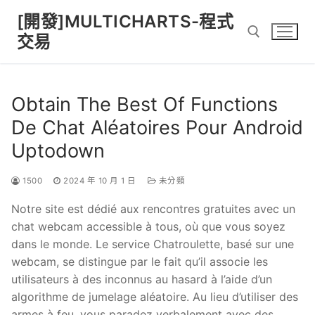
Skip
[開發]MULTICHARTS-程式
to
交易
content
Search for:
Obtain The Best Of Functions
De Chat Aléatoires Pour Android
Uptodown
1500
2024 年 10 月 1 日
未分類
Notre site est dédié aux rencontres gratuites avec un
chat webcam accessible à tous, où que vous soyez
dans le monde. Le service Chatroulette, basé sur une
webcam, se distingue par le fait qu’il associe les
utilisateurs à des inconnus au hasard à l’aide d’un
algorithme de jumelage aléatoire. Au lieu d’utiliser des
armes à feu, vous paradez verbalement avec des