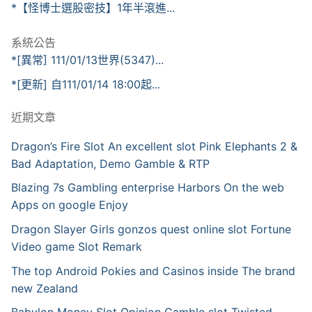
*【怪博士選股密技】1年半滾進...
系統公告
*[異常] 111/01/13世界(5347)...
*[更新] 自111/01/14 18:00起...
近期文章
Dragon’s Fire Slot An excellent slot Pink Elephants 2 &
Bad Adaptation, Demo Gamble & RTP
Blazing 7s Gambling enterprise Harbors On the web
Apps on google Enjoy
Dragon Slayer Girls gonzos quest online slot Fortune
Video game Slot Remark
The top Android Pokies and Casinos inside The brand
new Zealand