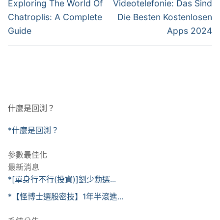
章
Previous
Next
Exploring The World Of
Videotelefonie: Das Sind
post:
post:
導
Chatroplis: A Complete
Die Besten Kostenlosen
Guide
Apps 2024
覽
什麼是回測？
*什麼是回測？
參數最佳化
最新消息
*[單身行不行(投資)]劉少勳選...
*【怪博士選股密技】1年半滾進...