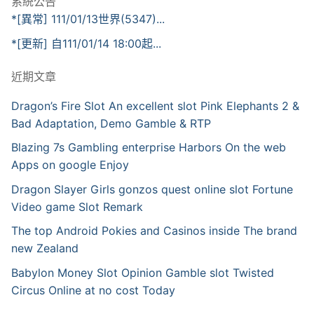
系統公告
*[異常] 111/01/13世界(5347)...
*[更新] 自111/01/14 18:00起...
近期文章
Dragon’s Fire Slot An excellent slot Pink Elephants 2 &
Bad Adaptation, Demo Gamble & RTP
Blazing 7s Gambling enterprise Harbors On the web
Apps on google Enjoy
Dragon Slayer Girls gonzos quest online slot Fortune
Video game Slot Remark
The top Android Pokies and Casinos inside The brand
new Zealand
Babylon Money Slot Opinion Gamble slot Twisted
Circus Online at no cost Today