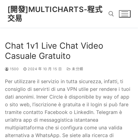
Skip
[開發]MULTICHARTS-程式
to
交易
content
Search for:
Chat 1v1 Live Chat Video
Casuale Gratuito
1500
2024 年 10 月 15 日
未分類
Per utilizzare il servizio in tutta sicurezza, infatti, ti
consiglio di servirti di una VPN utile per rendere i tuoi
dati anonimi. Inner Circle è disponibile by way of app
o sito web, l’iscrizione è gratuita e il login si può fare
tramite contatto Facebook o LinkedIn. Telegram è
un’altra app di messaggistica istantanea
multipiattaforma che si configura come una valida
alternativa a WhatsApp. Se siete alla ricerca di