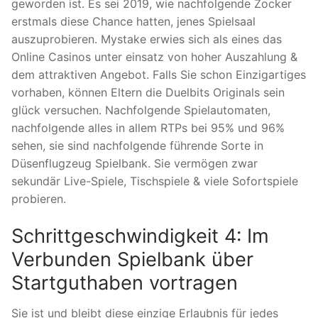
geworden ist. Es sei 2019, wie nachfolgende Zocker
erstmals diese Chance hatten, jenes Spielsaal
auszuprobieren. Mystake erwies sich als eines das
Online Casinos unter einsatz von hoher Auszahlung &
dem attraktiven Angebot. Falls Sie schon Einzigartiges
vorhaben, können Eltern die Duelbits Originals sein
glück versuchen. Nachfolgende Spielautomaten,
nachfolgende alles in allem RTPs bei 95% und 96%
sehen, sie sind nachfolgende führende Sorte in
Düsenflugzeug Spielbank. Sie vermögen zwar
sekundär Live-Spiele, Tischspiele & viele Sofortspiele
probieren.
Schrittgeschwindigkeit 4: Im
Verbunden Spielbank über
Startguthaben vortragen
Sie ist und bleibt diese einzige Erlaubnis für jedes