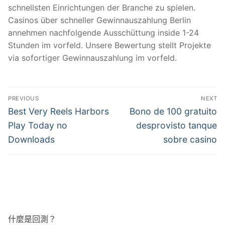
schnellsten Einrichtungen der Branche zu spielen.
Casinos über schneller Gewinnauszahlung Berlin
annehmen nachfolgende Ausschüttung inside 1-24
Stunden im vorfeld. Unsere Bewertung stellt Projekte
via sofortiger Gewinnauszahlung im vorfeld.
文
PREVIOUS
NEXT
章
Previous
Next
Best Very Reels Harbors
Bono de 100 gratuito
post:
post:
導
Play Today no
desprovisto tanque
Downloads
sobre casino
覽
什麼是回測？