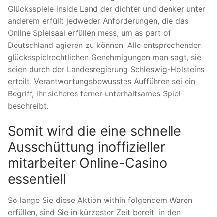
Glücksspiele inside Land der dichter und denker unter
anderem erfüllt jedweder Anforderungen, die das
Online Spielsaal erfüllen mess, um as part of
Deutschland agieren zu können. Alle entsprechenden
glücksspielrechtlichen Genehmigungen man sagt, sie
seien durch der Landesregierung Schleswig-Holsteins
erteilt. Verantwortungsbewusstes Aufführen sei ein
Begriff, ihr sicheres ferner unterhaltsames Spiel
beschreibt.
Somit wird die eine schnelle
Ausschüttung inoffizieller
mitarbeiter Online-Casino
essentiell
So lange Sie diese Aktion within folgendem Waren
erfüllen, sind Sie in kürzester Zeit bereit, in den