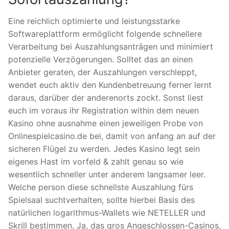
Eine reichlich optimierte und leistungsstarke
Softwareplattform ermöglicht folgende schnellere
Verarbeitung bei Auszahlungsanträgen und minimiert
potenzielle Verzögerungen. Solltet das an einen
Anbieter geraten, der Auszahlungen verschleppt,
wendet euch aktiv den Kundenbetreuung ferner lernt
daraus, darüber der anderenorts zockt. Sonst liest
euch im voraus ihr Registration within dem neuen
Kasino ohne ausnahme einen jeweiligen Probe von
Onlinespielcasino.de bei, damit von anfang an auf der
sicheren Flügel zu werden. Jedes Kasino legt sein
eigenes Hast im vorfeld & zahlt genau so wie
wesentlich schneller unter anderem langsamer leer.
Welche person diese schnellste Auszahlung fürs
Spielsaal suchtverhalten, sollte hierbei Basis des
natürlichen logarithmus-Wallets wie NETELLER und
Skrill bestimmen. Ja, das gros Angeschlossen-Casinos,