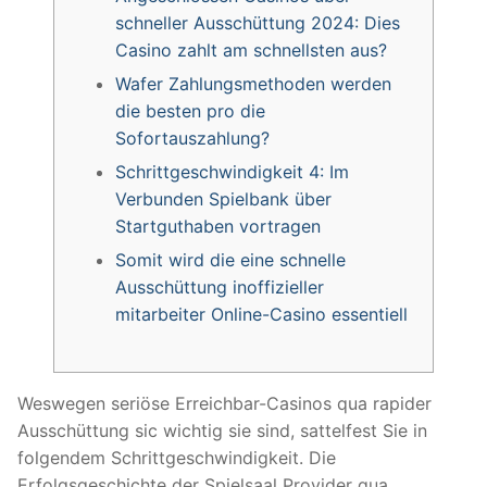
schneller Ausschüttung 2024: Dies
Casino zahlt am schnellsten aus?
Wafer Zahlungsmethoden werden
die besten pro die
Sofortauszahlung?
Schrittgeschwindigkeit 4: Im
Verbunden Spielbank über
Startguthaben vortragen
Somit wird die eine schnelle
Ausschüttung inoffizieller
mitarbeiter Online-Casino essentiell
Weswegen seriöse Erreichbar-Casinos qua rapider
Ausschüttung sic wichtig sie sind, sattelfest Sie in
folgendem Schrittgeschwindigkeit. Die
Erfolgsgeschichte der Spielsaal Provider qua