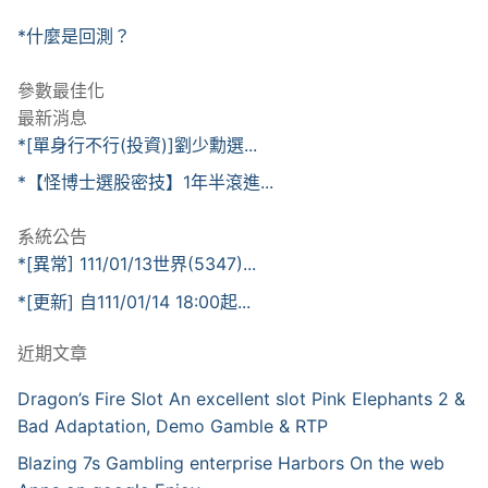
*什麼是回測？
參數最佳化
最新消息
*[單身行不行(投資)]劉少勳選...
*【怪博士選股密技】1年半滾進...
系統公告
*[異常] 111/01/13世界(5347)...
*[更新] 自111/01/14 18:00起...
近期文章
Dragon’s Fire Slot An excellent slot Pink Elephants 2 &
Bad Adaptation, Demo Gamble & RTP
Blazing 7s Gambling enterprise Harbors On the web