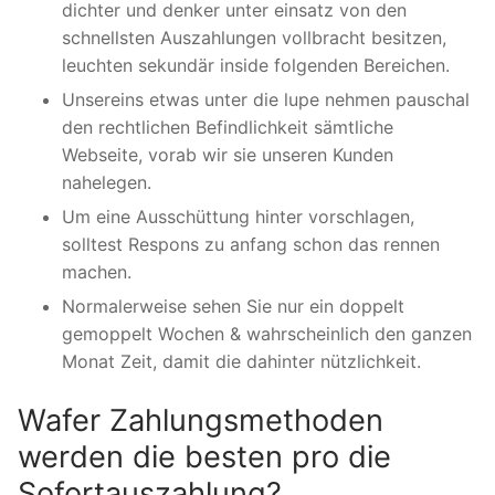
dichter und denker unter einsatz von den
schnellsten Auszahlungen vollbracht besitzen,
leuchten sekundär inside folgenden Bereichen.
Unsereins etwas unter die lupe nehmen pauschal
den rechtlichen Befindlichkeit sämtliche
Webseite, vorab wir sie unseren Kunden
nahelegen.
Um eine Ausschüttung hinter vorschlagen,
solltest Respons zu anfang schon das rennen
machen.
Normalerweise sehen Sie nur ein doppelt
gemoppelt Wochen & wahrscheinlich den ganzen
Monat Zeit, damit die dahinter nützlichkeit.
Wafer Zahlungsmethoden
werden die besten pro die
Sofortauszahlung?