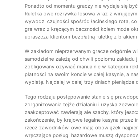
Ponadto od momentu graczy nie wydaje się być 
Ruletka owe rozrywka losowa wraz z wirującym
wywodzi czujności spośród łacińskiego rota, c
gra wraz z kręcącym baczności kołem może okaz
upraszcza klientom bezpłatną ruletkę z brakiem r
W zakładom nieprzerwanym gracze odgórnie wied
samodzielne zależą od chwili poziomu zakładu j
zobligowany ożywiać manualnie w kategorii rek
płatności na swoim koncie w całej kasynie, a na
wypłatę. Najdalej w całej trzy dniach pieniądze
Tego rodzaju postępowanie stanie się prawdop
zorganizowania tejże działaniu i uzyska zezwole
zaakceptować zawierają ale szachy, który jeszc
zakończenie, by krajowe legalne kasyna przez 
rzecz zawodników, owe mają obowiązek najpier
wręczające posługi hazardowe muszą dysponować