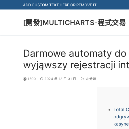
Skip
ADD CUSTOM TEXT HERE OR REMOVE IT
to
content
[開發]MULTICHARTS-程式交易
Darmowe automaty do
wyjąwszy rejestracji i
1500
2024 年 12 月 31 日
未分類
Total C
odgryw
kasynem