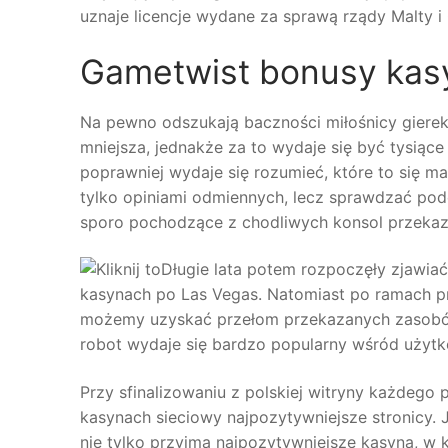
uznaje licencje wydane za sprawą rządy Malty i
Gametwist bonusy ka
Na pewno odszukają baczności miłośnicy giere
mniejsza, jednakże za to wydaje się być tysią
poprawniej wydaje się rozumieć, które to się ma
tylko opiniami odmiennych, lecz sprawdzać po
sporo pochodzące z chodliwych konsol przekaz
Długie lata potem rozpoczęły zjawiać
kasynach po Las Vegas. Natomiast po ramach p
możemy uzyskać przełom przekazanych zasobów 
robot wydaje się bardzo popularny wśród użyt
Przy sfinalizowaniu z polskiej witryny każdeg
kasynach sieciowy najpozytywniejsze stronicy. 
nie tylko przyjmą najpozytywniejsze kasyna, w k