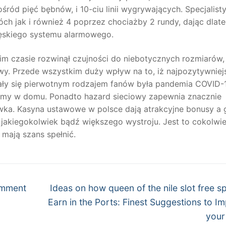
ośród pięć bębnów, i 10-ciu linii wygrywających. Specjalist
óch jak i również 4 poprzez chociażby 2 rundy, dając dlat
ięskiego systemu alarmowego.
m czasie rozwinął czujności do niebotycznych rozmiarów, 
wy. Przede wszystkim duży wpływ na to, iż najpozytywniej
stały się pierwotnym rodzajem fanów była pandemia COVID-
iśmy w domu. Ponadto hazard sieciowy zapewnia znacznie
awka. Kasyna ustawowe w polsce dają atrakcyjne bonusy a 
jakiegokolwiek bądź większego wystroju. Jest to cokolwie
mają szans spełnić.
Next
Comment
Ideas on how queen of the nile slot free sp
post:
Earn in the Ports: Finest Suggestions to I
your