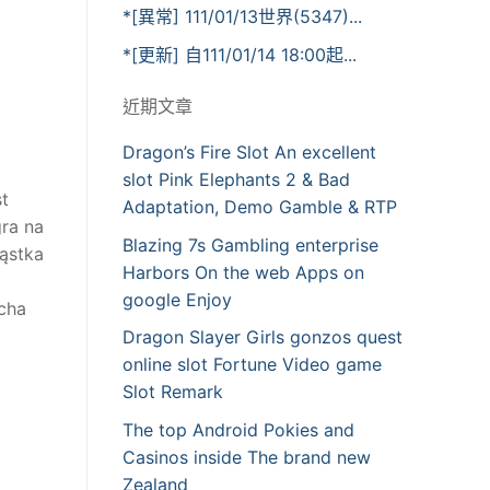
*[異常] 111/01/13世界(5347)...
*[更新] 自111/01/14 18:00起...
近期文章
Dragon’s Fire Slot An excellent
slot Pink Elephants 2 & Bad
t
Adaptation, Demo Gamble & RTP
gra na
Blazing 7s Gambling enterprise
ąstka
Harbors On the web Apps on
google Enjoy
cha
Dragon Slayer Girls gonzos quest
online slot Fortune Video game
Slot Remark
The top Android Pokies and
Casinos inside The brand new
Zealand