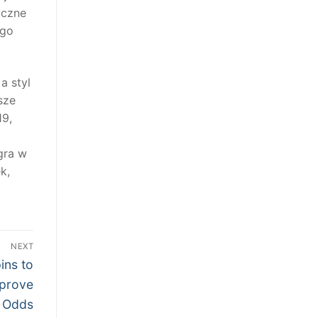
yczne
ego
a styl
sze
19,
gra w
k,
NEXT
ins to
mprove
 Odds