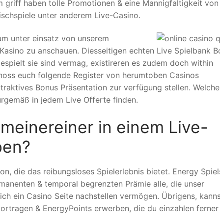
im griff haben tolle Promotionen & eine Mannigfaltigkeit von
Tischspiele unter anderem Live-Casino.
 um unter einsatz von unserem
Kasino zu anschauen. Diesseitigen echten Live Spielbank B
espielt sie sind vermag, existireren es zudem doch within
enoss euch folgende Register von herumtoben Casinos
ttraktives Bonus Präsentation zur verfügung stellen. Welche
rgemäß in jedem Live Offerte finden.
meinereiner in einem Live-
ben?
on, die das reibungsloses Spielerlebnis bietet. Energy Spiel
rmanenten & temporal begrenzten Prämie alle, die unser
ich ein Casino Seite nachstellen vermögen. Übrigens, kann
ortragen & EnergyPoints erwerben, die du einzahlen ferner 