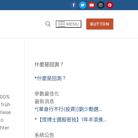
BUTTON
MENU
什麼是回測？
*什麼是回測？
參數最佳化
100%
最新消息
 früh
*[單身行不行(投資)]劉少勳選...
Diese
*【怪博士選股密技】1年半滾進...
to
hter
系統公告