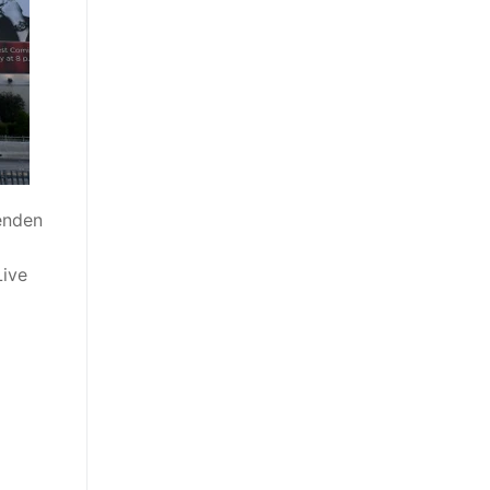
genden
Live