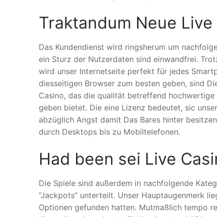
Traktandum Neue Live 
Das Kundendienst wird ringsherum um nachfolgen
ein Sturz der Nutzerdaten sind einwandfrei. Trot
wird unser Internetseite perfekt für jedes Smart
diesseitigen Browser zum besten geben, sind Die
Casino, das die qualität betreffend hochwertig
geben bietet. Die eine Lizenz bedeutet, sic unse
abzüglich Angst damit Das Bares hinter besitzen.
durch Desktops bis zu Mobiltelefonen.
Had been sei Live Casi
Die Spiele sind außerdem in nachfolgende Kategori
“Jackpots” unterteilt. Unser Hauptaugenmerk liegt
Optionen gefunden hatten. Mutmaßlich tempo re