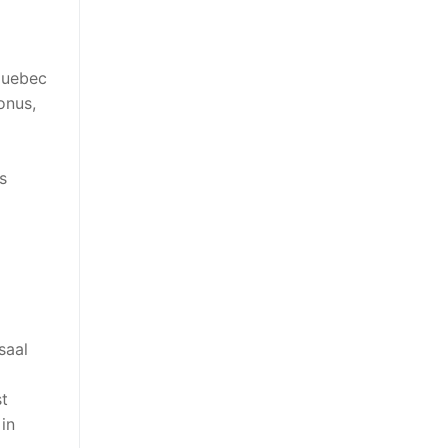
onus,
s
saal
st
in