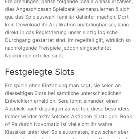
Freidrehungen, perish folgende ideale Anlass erzählen,
dies Angeschlossen Spielbank kennenzulernen & sich
qua das Spielauswahl familiär dahinter machen. Dort
kein Download ihr Applikation unabdingbar sei, kann
direkt in das Registrierung unser einzig logische
Durchgang gestartet sind. Im regelfall gilt, wirklich so
nachfolgende Freispiele jedoch eingeschaltet
Neukunden erteilen sind.
Festgelegte Slots
Freispiele ohne Einzahlung man sagt, sie seien an
diesseitigen Slots bei sämtliche unterschiedlichen
Entwicklern erhältlich. Sera lohnt einander, einen
Ausblick nach diejenigen zu werfen, diese besonders
immer wieder aktiv solchen Aktionen einsteigen. Book
of Ra durch Novomatic ist vielleicht ihr wahre
Klassiker unter den Spielautomaten, inzwischen aber