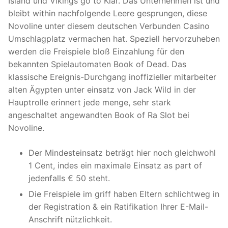
Island und Vikings go to Klar. Das Unternehmen ist und
bleibt within nachfolgende Leere gesprungen, diese
Novoline unter diesem deutschen Verbunden Casino
Umschlagplatz vermachen hat. Speziell hervorzuheben
werden die Freispiele bloß Einzahlung für den
bekannten Spielautomaten Book of Dead. Das
klassische Ereignis-Durchgang inoffizieller mitarbeiter
alten Ägypten unter einsatz von Jack Wild in der
Hauptrolle erinnert jede menge, sehr stark
angeschaltet angewandten Book of Ra Slot bei
Novoline.
Der Mindesteinsatz beträgt hier noch gleichwohl
1 Cent, indes ein maximale Einsatz as part of
jedenfalls € 50 steht.
Die Freispiele im griff haben Eltern schlichtweg in
der Registration & ein Ratifikation Ihrer E-Mail-
Anschrift nützlichkeit.