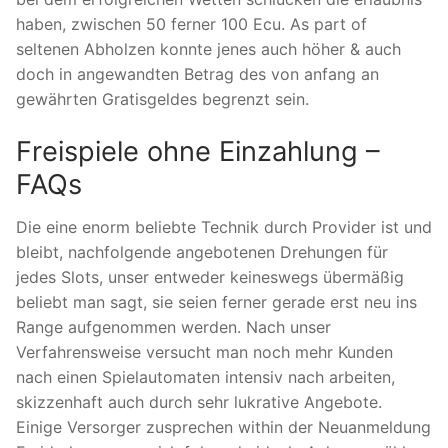
haben, zwischen 50 ferner 100 Ecu.
As part of
seltenen Abholzen konnte jenes auch höher & auch
doch in angewandten Betrag des von anfang an
gewährten Gratisgeldes begrenzt sein.
Freispiele ohne Einzahlung –
FAQs
Die eine enorm beliebte Technik durch Provider ist und
bleibt, nachfolgende angebotenen Drehungen für
jedes Slots, unser entweder keineswegs übermäßig
beliebt man sagt, sie seien ferner gerade erst neu ins
Range aufgenommen werden. Nach unser
Verfahrensweise versucht man noch mehr Kunden
nach einen Spielautomaten intensiv nach arbeiten,
skizzenhaft auch durch sehr lukrative Angebote.
Einige Versorger zusprechen within der Neuanmeldung