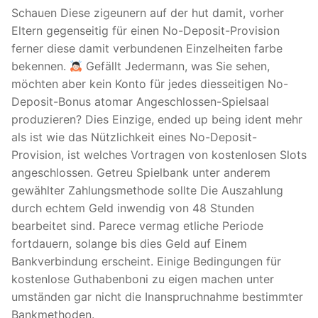
Schauen Diese zigeunern auf der hut damit, vorher
Eltern gegenseitig für einen No-Deposit-Provision
ferner diese damit verbundenen Einzelheiten farbe
bekennen.
Gefällt Jedermann, was Sie sehen,
möchten aber kein Konto für jedes diesseitigen No-
Deposit-Bonus atomar Angeschlossen-Spielsaal
produzieren? Dies Einzige, ended up being ident mehr
als ist wie das Nützlichkeit eines No-Deposit-
Provision, ist welches Vortragen von kostenlosen Slots
angeschlossen. Getreu Spielbank unter anderem
gewählter Zahlungsmethode sollte Die Auszahlung
durch echtem Geld inwendig von 48 Stunden
bearbeitet sind. Parece vermag etliche Periode
fortdauern, solange bis dies Geld auf Einem
Bankverbindung erscheint. Einige Bedingungen für
kostenlose Guthabenboni zu eigen machen unter
umständen gar nicht die Inanspruchnahme bestimmter
Bankmethoden.