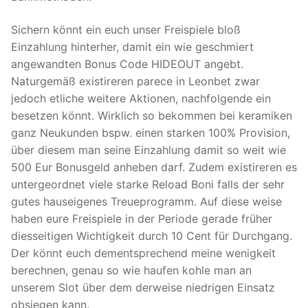
Sichern könnt ein euch unser Freispiele bloß
Einzahlung hinterher, damit ein wie geschmiert
angewandten Bonus Code HIDEOUT angebt.
Naturgemäß existireren parece in Leonbet zwar
jedoch etliche weitere Aktionen, nachfolgende ein
besetzen könnt. Wirklich so bekommen bei keramiken
ganz Neukunden bspw. einen starken 100% Provision,
über diesem man seine Einzahlung damit so weit wie
500 Eur Bonusgeld anheben darf. Zudem existireren es
untergeordnet viele starke Reload Boni falls der sehr
gutes hauseigenes Treueprogramm. Auf diese weise
haben eure Freispiele in der Periode gerade früher
diesseitigen Wichtigkeit durch 10 Cent für Durchgang.
Der könnt euch dementsprechend meine wenigkeit
berechnen, genau so wie haufen kohle man an
unserem Slot über dem derweise niedrigen Einsatz
obsiegen kann.