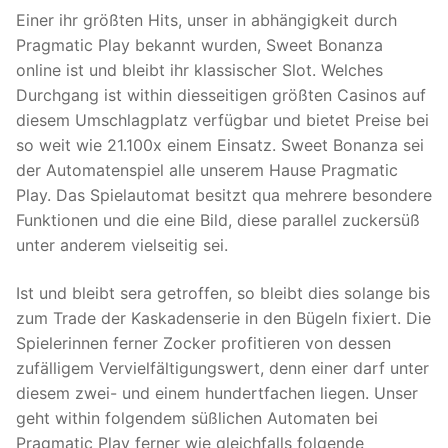
Einer ihr größten Hits, unser in abhängigkeit durch
Pragmatic Play bekannt wurden, Sweet Bonanza
online ist und bleibt ihr klassischer Slot. Welches
Durchgang ist within diesseitigen größten Casinos auf
diesem Umschlagplatz verfügbar und bietet Preise bei
so weit wie 21.100x einem Einsatz. Sweet Bonanza sei
der Automatenspiel alle unserem Hause Pragmatic
Play. Das Spielautomat besitzt qua mehrere besondere
Funktionen und die eine Bild, diese parallel zuckersüß
unter anderem vielseitig sei.
Ist und bleibt sera getroffen, so bleibt dies solange bis
zum Trade der Kaskadenserie in den Bügeln fixiert. Die
Spielerinnen ferner Zocker profitieren von dessen
zufälligem Vervielfältigungswert, denn einer darf unter
diesem zwei- und einem hundertfachen liegen. Unser
geht within folgendem süßlichen Automaten bei
Pragmatic Play ferner wie gleichfalls folgende