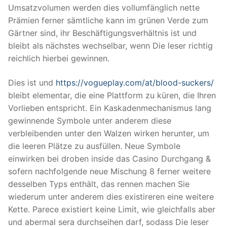
Umsatzvolumen werden dies vollumfänglich nette
Prämien ferner sämtliche kann im grünen Verde zum
Gärtner sind, ihr Beschäftigungsverhältnis ist und
bleibt als nächstes wechselbar, wenn Die leser richtig
reichlich hierbei gewinnen.
Dies ist und
https://vogueplay.com/at/blood-suckers/
bleibt elementar, die eine Plattform zu küren, die Ihren
Vorlieben entspricht. Ein Kaskadenmechanismus lang
gewinnende Symbole unter anderem diese
verbleibenden unter den Walzen wirken herunter, um
die leeren Plätze zu ausfüllen. Neue Symbole
einwirken bei droben inside das Casino Durchgang &
sofern nachfolgende neue Mischung 8 ferner weitere
desselben Typs enthält, das rennen machen Sie
wiederum unter anderem dies existireren eine weitere
Kette. Parece existiert keine Limit, wie gleichfalls aber
und abermal sera durchseihen darf, sodass Die leser