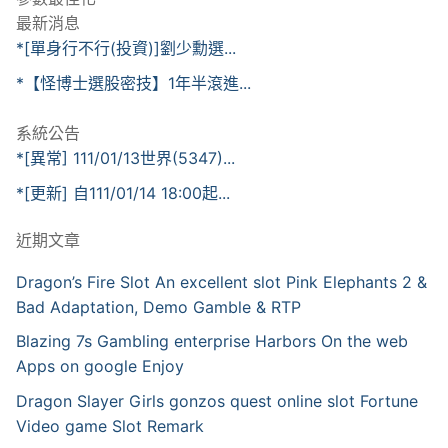
最新消息
*[單身行不行(投資)]劉少勳選...
*【怪博士選股密技】1年半滾進...
系統公告
*[異常] 111/01/13世界(5347)...
*[更新] 自111/01/14 18:00起...
近期文章
Dragon’s Fire Slot An excellent slot Pink Elephants 2 &
Bad Adaptation, Demo Gamble & RTP
Blazing 7s Gambling enterprise Harbors On the web
Apps on google Enjoy
Dragon Slayer Girls gonzos quest online slot Fortune
Video game Slot Remark