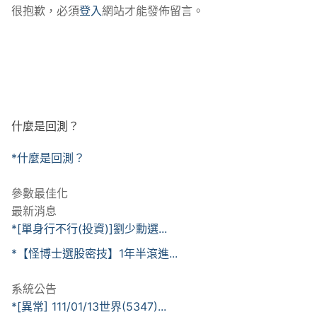
很抱歉，必須
登入
網站才能發佈留言。
什麼是回測？
*什麼是回測？
參數最佳化
最新消息
*[單身行不行(投資)]劉少勳選...
*【怪博士選股密技】1年半滾進...
系統公告
*[異常] 111/01/13世界(5347)...