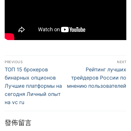
文
PREVIOUS
NEXT
章
Previous
Next
ТОП 15 брокеров
Рейтинг лучших
post:
post:
導
бинарных опционов
трейдеров России по
Лучшие платформы на
мнению пользователей
覽
сегодня Личный опыт
на vc ru
發佈留言