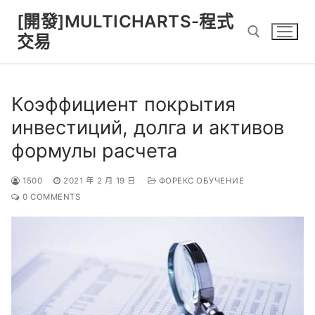
Skip
[開發]MULTICHARTS-程式
to
交易
content
Search for:
Коэффициент покрытия
инвестиций, долга и активов
формулы расчета
1500
2021 年 2 月 19 日
ФОРЕКС ОБУЧЕНИЕ
0 COMMENTS