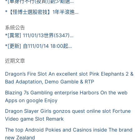
*[單身行不行(投資)]劉少勳選...
*【怪博士選股密技】1年半滾進...
系統公告
*[異常] 111/01/13世界(5347)...
*[更新] 自111/01/14 18:00起...
近期文章
Dragon’s Fire Slot An excellent slot Pink Elephants 2 &
Bad Adaptation, Demo Gamble & RTP
Blazing 7s Gambling enterprise Harbors On the web
Apps on google Enjoy
Dragon Slayer Girls gonzos quest online slot Fortune
Video game Slot Remark
The top Android Pokies and Casinos inside The brand
new Zealand