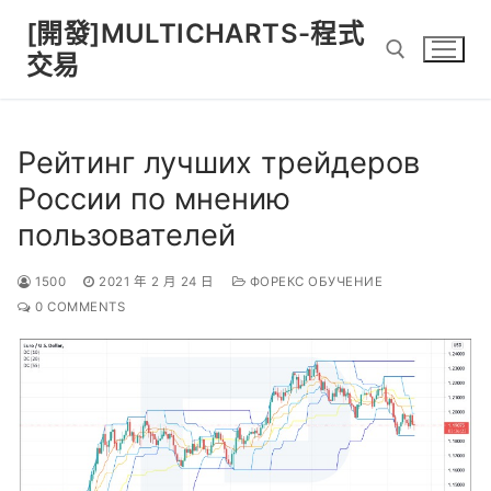
Skip
[開發]MULTICHARTS-程式
to
交易
content
Search for:
Рейтинг лучших трейдеров
России по мнению
пользователей
1500
2021 年 2 月 24 日
ФОРЕКС ОБУЧЕНИЕ
0 COMMENTS