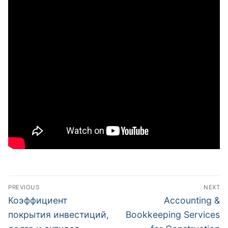
文
PREVIOUS
NEXT
章
Previous
Next
Коэффициент
Accounting &
post:
post:
導
покрытия инвестиций,
Bookkeeping Services